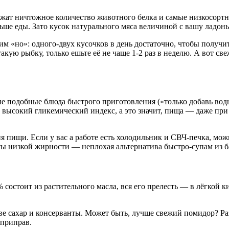
ржат ничтожное количество животного белка и самые низкосортн
ольше еды. Зато кусок натурального мяса величиной с вашу ладо
ним «но»: одного-двух кусочков в день достаточно, чтобы полу
 такую рыбку, только ешьте её не чаще 1-2 раз в неделю. А вот
гие подобные блюда быстрого приготовления («только добавь вод
 высокий гликемический индекс, а это значит, пища — даже пр
пищи. Если у вас а работе есть холодильник и СВЧ-печка, можн
ы низкой жирности — неплохая альтернатива быстро-супам из б
% состоит из растительного масла, вся его прелесть — в лёгкой
таве сахар и консерванты. Может быть, лучше свежий помидор? 
 приправ.