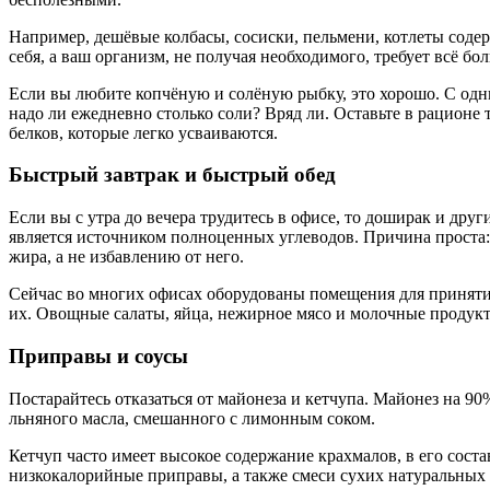
Например, дешёвые колбасы, сосиски, пельмени, котлеты соде
себя, а ваш организм, не получая необходимого, требует всё б
Если вы любите копчёную и солёную рыбку, это хорошо. С од
надо ли ежедневно столько соли? Вряд ли. Оставьте в рационе
белков, которые легко усваиваются.
Быстрый завтрак и быстрый обед
Если вы с утра до вечера трудитесь в офисе, то доширак и дру
является источником полноценных углеводов. Причина проста:
жира, а не избавлению от него.
Сейчас во многих офисах оборудованы помещения для принятия 
их. Овощные салаты, яйца, нежирное мясо и молочные продукт
Приправы и соусы
Постарайтесь отказаться от майонеза и кетчупа. Майонез на 90
льняного масла, смешанного с лимонным соком.
Кетчуп часто имеет высокое содержание крахмалов, в его сос
низкокалорийные приправы, а также смеси сухих натуральных