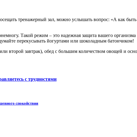
осещать тренажерный зал, можно услышать вопрос: «А как быть 
онемногу. Такой режим – это надежная защита вашего организма от
вздумайте перекусывать йогуртами или шоколадным батончиком!
или второй завтрак), обед с большим количеством овощей и осн
равляетесь с трудностями
душевного спокойствия