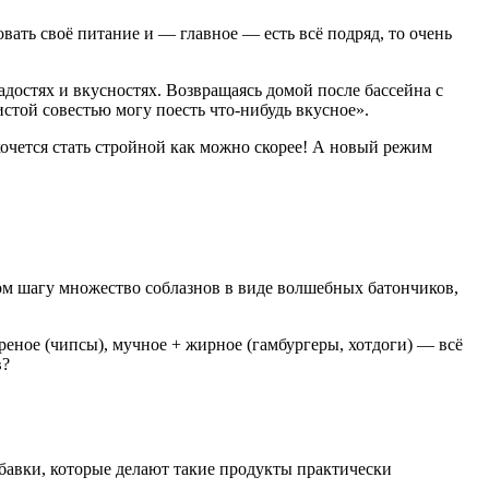
вать своё питание и — главное — есть всё подряд, то очень
достях и вкусностях. Возвращаясь домой после бассейна с
истой совестью могу поесть что-нибудь вкусное».
хочется стать стройной как можно скорее! А новый режим
дом шагу множество соблазнов в виде волшебных батончиков,
еное (чипсы), мучное + жирное (гамбургеры, хотдоги) — всё
в?
бавки, которые делают такие продукты практически