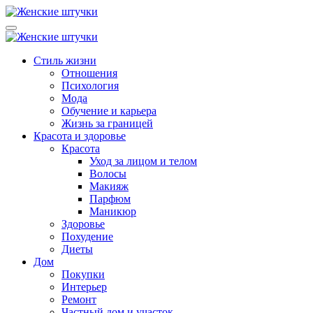
Перейти
к
Lady from Russia
Женский журнал: Как быть счастливой и красивой - Ледифром
содержанию
Lady from Russia
Женский журнал: Как быть счастливой и красивой - Ледифром
Стиль жизни
Отношения
Психология
Мода
Обучение и карьера
Жизнь за границей
Красота и здоровье
Красота
Уход за лицом и телом
Волосы
Макияж
Парфюм
Маникюр
Здоровье
Похудение
Диеты
Дом
Покупки
Интерьер
Ремонт
Частный дом и участок