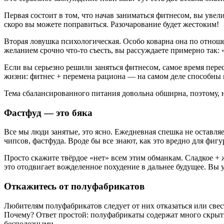
Первая состоит в том, что начав заниматься фитнесом, вы увел
скоро вы можете поправиться. Разочарование будет жестоким!
Вторая ловушка психологическая. Особо коварна она по отноше
желанием срочно что-то съесть, вы рассуждаете примерно так: 
Если вы серьезно решили заняться фитнесом, самое время пере
жизни: фитнес + перемена рациона — на самом деле способны 
Тема сбалансированного питания довольна обширна, поэтому, н
Фастфуд — это бяка
Все мы люди занятые, это ясно. Ежедневная спешка не оставля
чипсов, фастфуда. Вроде бы все знают, как это вредно для фиг
Просто скажите твёрдое «нет» всем этим обманкам. Сладкое +
это отодвигает вожделенное похудение в дальнее будущее. Вы у
Откажитесь от полуфабрикатов
Любителям полуфабрикатов следует от них отказаться или све
Почему? Ответ простой: полуфабрикаты содержат много скрыты
бесполезными.