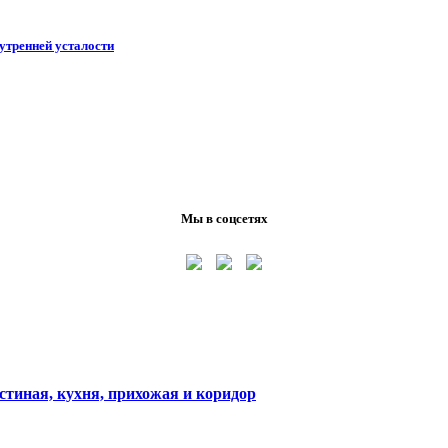
утренней усталости
Мы в соцсетях
остиная, кухня, прихожая и коридор