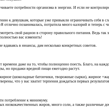
ичиваете потребности организма в энергии. И если не контролиро
нию к девушкам, которые уже привыкли ограничивать себя в сла
«Я отлично позанималась, потратила много калорий и теперь с ч
смотреть свой рацион в сторону правильного питания. Ведь так 
полностью вас изменить!
е вдаваясь в нюансы, дам несколько конкретных советов.
ет времени даже на то, чтобы полноценно поесть. Благо, на каж
уры, но продажи вредной пищи ежегодно растут.
 жирное (шоколадные батончики, творожные сырки), жирное +жар
верены, что у вас хватит терпения дождаться первых результато
сти потребление к минимуму.
х низкокачественных жиров, много соли, а также различные до