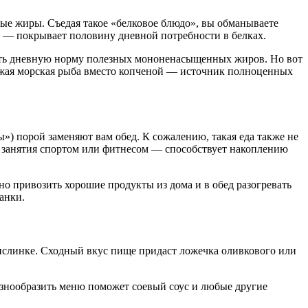
ые жиры. Съедая такое «белковое блюдо», вы обманываете
нь — покрывает половину дневной потребности в белках.
чить дневную норму полезных мононенасыщенных жиров. Но вот
 свежая морская рыба вместо копченой — источник полноценных
ы») порой заменяют вам обед. К сожалению, такая еда также не
и занятия спортом или фитнесом — способствует накоплению
о привозить хорошие продукты из дома и в обед разогревать
анки.
 кислинке. Сходный вкус пище придаст ложечка оливкового или
Разнообразить меню поможет соевый соус и любые другие