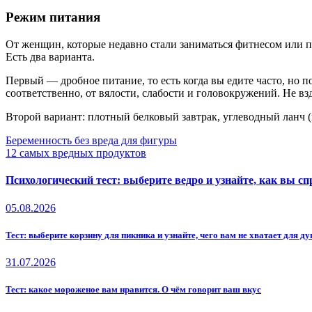
Режим питания
От женщин, которые недавно стали заниматься фитнесом или п
Есть два варианта.
Первый — дробное питание, то есть когда вы едите часто, но п
соответственно, от вялости, слабости и головокружений. Не 
Второй вариант: плотный белковый завтрак, углеводный ланч (
Навигация
Беременность без вреда для фигуры
12 самых вредных продуктов
по
записям
Психологический тест: выберите ведро и узнайте, как вы сп
05.08.2026
Тест: выберите корзину для пикника и узнайте, чего вам не хватает для 
31.07.2026
Тест: какое мороженое вам нравится. О чём говорит ваш вкус