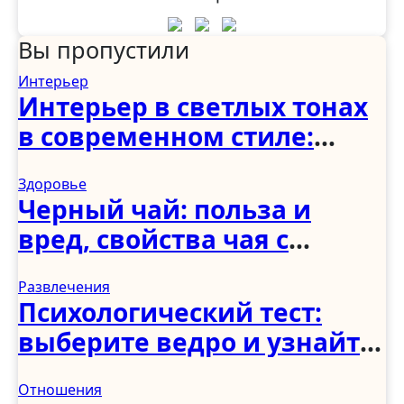
Вы пропустили
Интерьер
Интерьер в светлых тонах
в современном стиле:
спальня, гостиная, кухня,
Здоровье
прихожая и коридор
Черный чай: польза и
вред, свойства чая с
молоком и чабрецом
Развлечения
Психологический тест:
выберите ведро и узнайте,
как вы справляетесь с
Отношения
трудностями