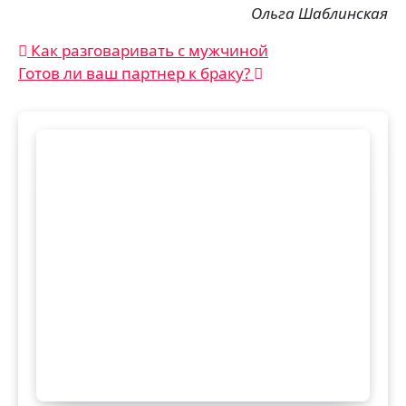
Ольга Шаблинская
Навигация
Как разговаривать с мужчиной
Готов ли ваш партнер к браку?
по
записям