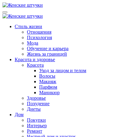
Перейти
к
Lady from Russia
Женский журнал: Как быть счастливой и красивой -
содержанию
Ледифромраша
Lady from Russia
Женский журнал: Как быть счастливой и красивой -
Стиль жизни
Ледифромраша
Отношения
Психология
Мода
Обучение и карьера
Жизнь за границей
Красота и здоровье
Красота
Уход за лицом и телом
Волосы
Макияж
Парфюм
Маникюр
Здоровье
Похудение
Диеты
Дом
Покупки
Интерьер
Ремонт
Частный дом и участок