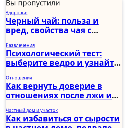
Вы пропустили
Здоровье
Черный чай: польза и
вред, свойства чая с
молоком и чабрецом
Развлечения
Психологический тест:
выберите ведро и узнайте,
как вы справляетесь с
Отношения
трудностями
Как вернуть доверие в
отношениях после лжи и
измены: советы
Частный дом и участок
психологов
Как избавиться от сырости
в частном доме, подвале,