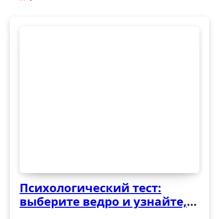
записям
Психологический тест:
выберите ведро и узнайте,
как вы справляетесь с