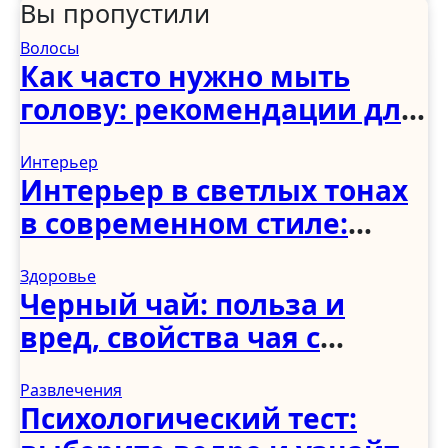
Вы пропустили
Волосы
Как часто нужно мыть
голову: рекомендации для
женщин, мужчин и детей
Интерьер
Интерьер в светлых тонах
в современном стиле:
спальня, гостиная, кухня,
Здоровье
прихожая и коридор
Черный чай: польза и
вред, свойства чая с
молоком и чабрецом
Развлечения
Психологический тест: