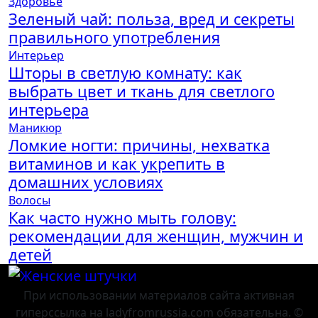
Здоровье
Зеленый чай: польза, вред и секреты
правильного употребления
Интерьер
Шторы в светлую комнату: как
выбрать цвет и ткань для светлого
интерьера
Маникюр
Ломкие ногти: причины, нехватка
витаминов и как укрепить в
домашних условиях
Волосы
Как часто нужно мыть голову:
рекомендации для женщин, мужчин и
детей
При использовании материалов сайта активная
гиперссылка на ladyfromrussia.com обязательна. ©