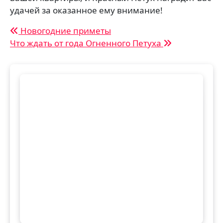
удачей за оказанное ему внимание!
Навигация
Новогодние приметы
Что ждать от года Огненного Петуха
по
записям