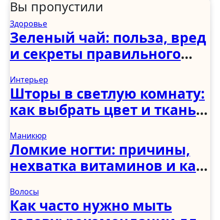
Вы пропустили
Здоровье
Зеленый чай: польза, вред
и секреты правильного
употребления
Интерьер
Шторы в светлую комнату:
как выбрать цвет и ткань
для светлого интерьера
Маникюр
Ломкие ногти: причины,
нехватка витаминов и как
укрепить в домашних
Волосы
условиях
Как часто нужно мыть