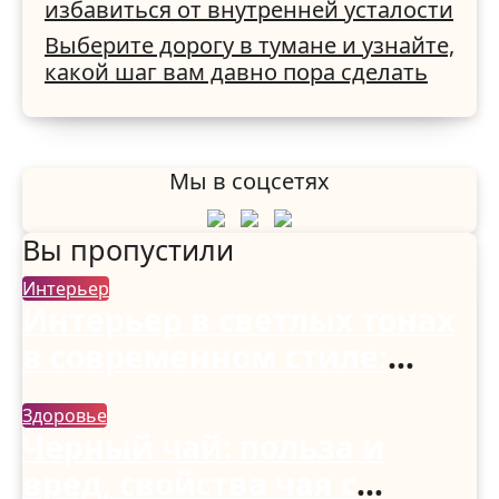
избавиться от внутренней усталости
Выберите дорогу в тумане и узнайте,
какой шаг вам давно пора сделать
Мы в соцсетях
Вы пропустили
Интерьер
Интерьер в светлых тонах
в современном стиле:
спальня, гостиная, кухня,
Здоровье
прихожая и коридор
Черный чай: польза и
вред, свойства чая с