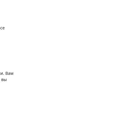
все
и. Вам
е вы