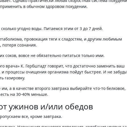
бывает. Однако практически любая скоростная система похуден
 применить в обычном здоровом похудении.
и сколько угодно воды. Питаемся этим от 3 до 7 дней.
таболизма, провокация тяги к сладостям, и другим любимым
 потеря сознания.
х соков, вовсе не обязательно питаться только ими.
го врача» К. Гербштадт говорит, что достаточно заменить ваш
, и процессы очищения организма пойдут быстрее. И не забудь
ь газировку.
е им, а в качестве второго завтрака выбирайте что-то белковое,
ъесть на 30-40% меньше.
от ужинов и/или обедов
пропускаем все, кроме завтрака.
я желудка. Нарушения пищевого поведения, колебания уровня са