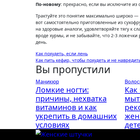
По-новому
: прекрасно, если вы исключите из 
Трактуйте это понятие максимально широко — 
вот самостоятельно приготовленные из сухоф
на здоровые аналоги, удовлетворяйте тягу к с
вроде хурмы, и не забывайте, что 2-3 ложечк
день.
Навигация
Как похудеть, если лень
Как пить кефир, чтобы похудеть и не навредит
по
Вы пропустили
записям
Маникюр
Воло
Ломкие ногти:
Как
причины, нехватка
мыт
витаминов и как
рек
укрепить в домашних
жен
условиях
дет