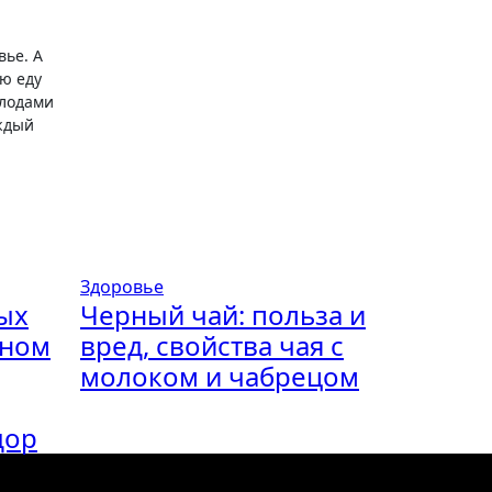
вье. А
ю еду
плодами
аждый
Здоровье
ых
Черный чай: польза и
нном
вред, свойства чая с
молоком и чабрецом
дор