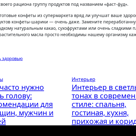
своего рациона группу продуктов под названием «фаст-фуд».
готовые конфеты из супермаркета вряд ли улучшат ваше здоро
руктов конфеты-шарики — очень даже. Замените переработанну
ладкому натуральным какао, сухофруктами или очень сладкими 
и растительного масла просто необходимы нашему организму к
ь здоровью
сы
Интерьер
 часто нужно
Интерьер в светл
ь голову:
тонах в совреме
омендации для
стиле: спальня,
щин, мужчин и
гостиная, кухня,
ей
прихожая и кори