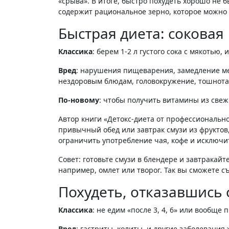
«срыва». В итоге, быстро похудеть хорошо не 
содержит рациональное зерно, которое можно
Быстрая диета: соковая
Классика
: берем 1-2 л густого сока с мякотью, 
Вред
: нарушения пищеварения, замедление ме
нездоровым блюдам, головокружение, тошнота,
По-новому
: чтобы получить витамины из свежи
Автор книги «Детокс-диета от профессионально
привычный обед или завтрак смузи из фруктов
ограничить употребление чая, кофе и исключит
Совет: готовьте смузи в блендере и завтракайт
например, омлет или творог. Так вы сможете с
Похудеть, отказавшись 
Классика
: не едим «после 3, 4, 6» или вообще 
Вред
: гастриты, колиты, и другие заболевани