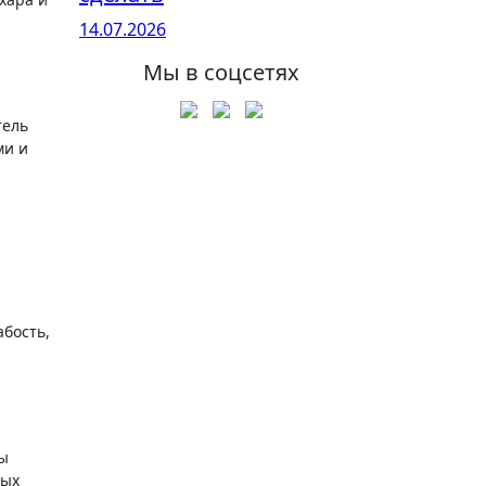
14.07.2026
Мы в соцсетях
тель
ми и
бость,
вы
ных