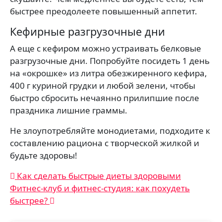
быстрее преодолеете повышенный аппетит.
Кефирные разгрузочные дни
А еще с кефиром можно устраивать белковые
разгрузочные дни. Попробуйте посидеть 1 день
на «окрошке» из литра обезжиренного кефира,
400 г куриной грудки и любой зелени, чтобы
быстро сбросить нечаянно прилипшие после
праздника лишние граммы.
Не злоупотребляйте монодиетами, подходите к
составлению рациона с творческой жилкой и
будьте здоровы!
Навигация
Как сделать быстрые диеты здоровыми
Фитнес-клуб и фитнес-студия: как похудеть
по
быстрее?
записям