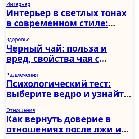
Интерьер
Интерьер в светлых тонах
в современном стиле:
спальня, гостиная, кухня,
Здоровье
прихожая и коридор
Черный чай: польза и
вред, свойства чая с
молоком и чабрецом
Развлечения
Психологический тест:
выберите ведро и узнайте,
как вы справляетесь с
Отношения
трудностями
Как вернуть доверие в
отношениях после лжи и