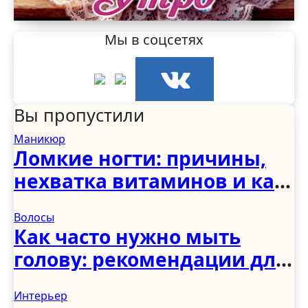
Мы в соцсетях
Вы пропустили
Маникюр
Ломкие ногти: причины,
нехватка витаминов и как
укрепить в домашних
Волосы
условиях
Как часто нужно мыть
голову: рекомендации для
женщин, мужчин и детей
Интерьер