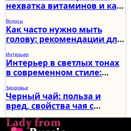
нехватка витаминов и как
укрепить в домашних
Волосы
условиях
Как часто нужно мыть
голову: рекомендации для
женщин, мужчин и детей
Интерьер
Интерьер в светлых тонах
в современном стиле:
спальня, гостиная, кухня,
Здоровье
прихожая и коридор
Черный чай: польза и
вред, свойства чая с
молоком и чабрецом