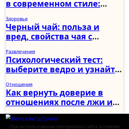
в современном стиле:
спальня, гостиная, кухня,
Здоровье
прихожая и коридор
Черный чай: польза и
вред, свойства чая с
молоком и чабрецом
Развлечения
Психологический тест:
выберите ведро и узнайте,
как вы справляетесь с
Отношения
трудностями
Как вернуть доверие в
отношениях после лжи и
измены: советы
психологов
При использовании материалов сайта активная