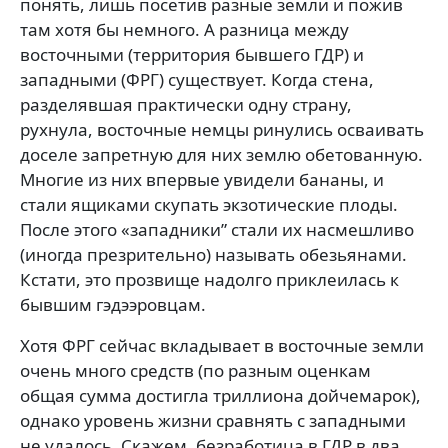
понять, лишь посетив разные земли и пожив
там хотя бы немного. А разница между
восточными (территория бывшего ГДР) и
западными (ФРГ) существует. Когда стена,
разделявшая практически одну страну,
рухнула, восточные немцы ринулись осваивать
доселе запретную для них землю обетованную.
Многие из них впервые увидели бананы, и
стали ящиками скупать экзотические плоды.
После этого «западники” стали их насмешливо
(иногда презрительно) называть обезьянами.
Кстати, это прозвище надолго приклеилась к
бывшим гэдээровцам.
Хотя ФРГ сейчас вкладывает в восточные земли
очень много средств (по разным оценкам
общая сумма достигла триллиона дойчемарок),
однако уровень жизни сравнять с западными
не удалось. Скажем, безработица в ГДР в два