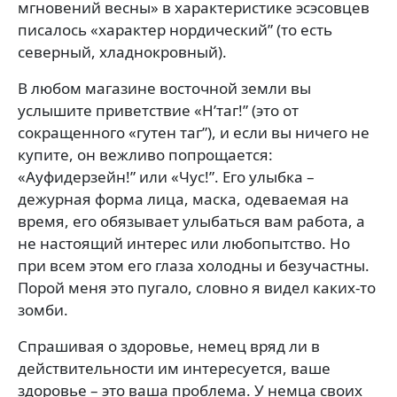
мгновений весны» в характеристике эсэсовцев
писалось «характер нордический” (то есть
северный, хладнокровный).
В любом магазине восточной земли вы
услышите приветствие «Н’таг!” (это от
сокращенного «гутен таг”), и если вы ничего не
купите, он вежливо попрощается:
«Ауфидерзейн!” или «Чус!”. Его улыбка –
дежурная форма лица, маска, одеваемая на
время, его обязывает улыбаться вам работа, а
не настоящий интерес или любопытство. Но
при всем этом его глаза холодны и безучастны.
Порой меня это пугало, словно я видел каких-то
зомби.
Спрашивая о здоровье, немец вряд ли в
действительности им интересуется, ваше
здоровье – это ваша проблема. У немца своих