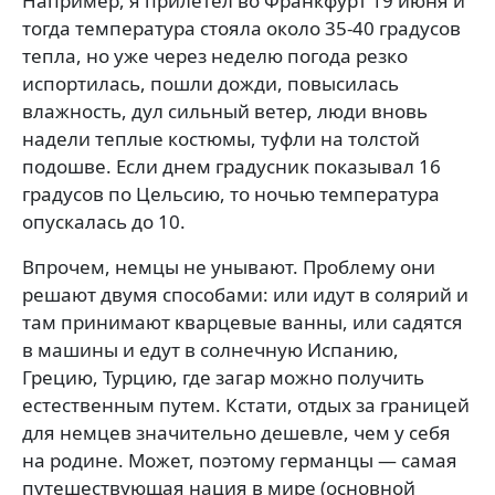
Например, я прилетел во Франкфурт 19 июня и
тогда температура стояла около 35-40 градусов
тепла, но уже через неделю погода резко
испортилась, пошли дожди, повысилась
влажность, дул сильный ветер, люди вновь
надели теплые костюмы, туфли на толстой
подошве. Если днем градусник показывал 16
градусов по Цельсию, то ночью температура
опускалась до 10.
Впрочем, немцы не унывают. Проблему они
решают двумя способами: или идут в солярий и
там принимают кварцевые ванны, или садятся
в машины и едут в солнечную Испанию,
Грецию, Турцию, где загар можно получить
естественным путем. Кстати, отдых за границей
для немцев значительно дешевле, чем у себя
на родине. Может, поэтому германцы — самая
путешествующая нация в мире (основной