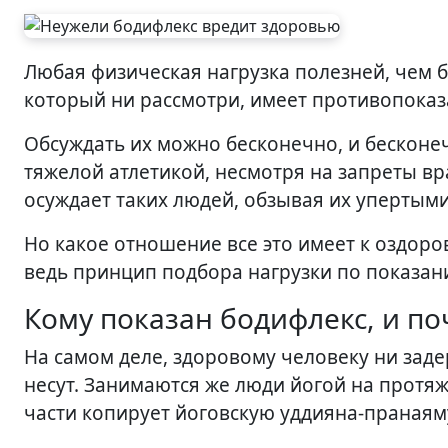
Любая физическая нагрузка полезней, чем бездействие. И абсолютно каждый фитнес-комплекс,
который ни рассмотри, имеет противопоказ
Обсуждать их можно бесконечно, и бесконе
тяжелой атлетикой, несмотря на запреты вра
осуждает таких людей, обзывая их упертым
Но какое отношение все это имеет к оздор
ведь принцип подбора нагрузки по показан
Кому показан бодифлекс, и п
На самом деле, здоровому человеку ни заде
несут. Занимаются же люди йогой на протя
части копирует йоговскую уддияна-пранаям