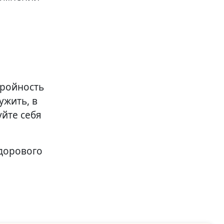
тройность
ужить, в
уйте себя
здорового