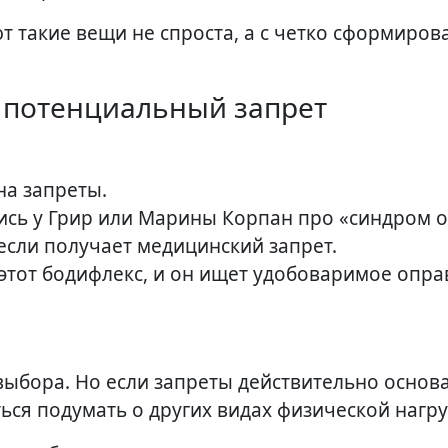
т такие вещи не спроста, а с четко сформиро
 потенциальный запрет
на запреты.
ись у Грир или Марины Корпан про «синдром 
 если получает медицинский запрет.
тот бодифлекс, и он ищет удобоваримое опра
выбора. Но если запреты действительно основ
ься подумать о других видах физической нагру