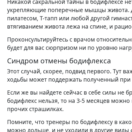
Никакой сакральной тайны в бодифлексе не
укрепляющие поперечные мышцы живота. До
пилатесом, Т-тапп или любой другой гимна
втягиванием живота лежа на спине, и раци
Проконсультируйтесь с врачом относительн
будет для вас сюрпризом ни по уровню нагр
Синдром отмены бодифлекса
Этот случай, скорее, подвид первого. Тут в
ходьбы может поддержать полученный при 
Если же вы найдете сейчас в себе силы не б
бодифлекс нельзя, то на 3-5 месяцев можно
прочих страшилках.
Помните, что тренеры по бодифлексу в како
можно дольше, и не уходили в другие виды 