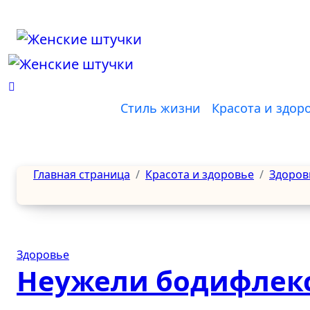
Перейти
к
содержанию
Стиль жизни
Красота и здор
Главная страница
Красота и здоровье
Здоров
Здоровье
Неужели бодифлекс