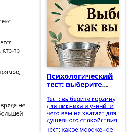
ется
 Кто-то
прямое,
Психологический
тест: выберите
ведро и узнайте,
Тест: выберите корзину
как вы
 вреда не
для пикника и узнайте,
справляетесь с
чего вам не хватает для
 большей
трудностями
душевного спокойствия
Тест: какое мороженое