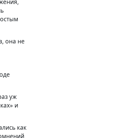
жения,
сь
ростым
, она не
роде
раз уж
ках» и
ались как
сомнений