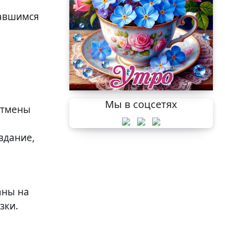
вавшимся
Мы в соцсетях
отмены
вдание,
аны на
зки.