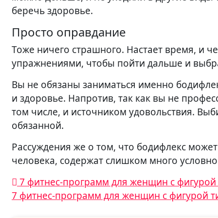
беречь здоровье.
Просто оправдание
Тоже ничего страшного. Настает время, и ч
упражнениями, чтобы пойти дальше и выбра
Вы не обязаны заниматься именно бодифлек
и здоровье. Напротив, так как вы не профе
том числе, и источником удовольствия. Выби
обязанной.
Рассуждения же о том, что бодифлекс может
человека, содержат слишком много условнос
Навигация
7 фитнес-программ для женщин с фигурой 
7 фитнес-программ для женщин с фигурой 
по