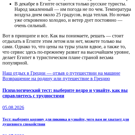
В декабре в Египте остаются только русские туристы.
Народ закаленный — им погода не по чем. Температура
воздуха днем около 25 градусов, вода теплая. Но ночью
уже откровенно холодно, и ветер дует постоянно —
очень сильный.
Вот в принципе и все. Как вы понимаете, решать — стоит
отдыхать в Египте этим летом или нет, можете только вы
сами. Однако то, что цены на туры упали вдвое, а также то,
что сервис здесь по-прежнему развит на высочайшем уровне,
делает Египет в туристическом плане страной весьма
популярной.
Навигация
Наш отдых в Греции — отзыв о путешествии на машине
Возвращение на родину или путешествие в Грецию
по
записям
Психологический тест: выберите ведро и узнайте, как вы
справляетесь с трудностями
05.08.2026
Тест: выберите корзину для пикника и узнайте, чего вам не хватает для
душевного спокойствия