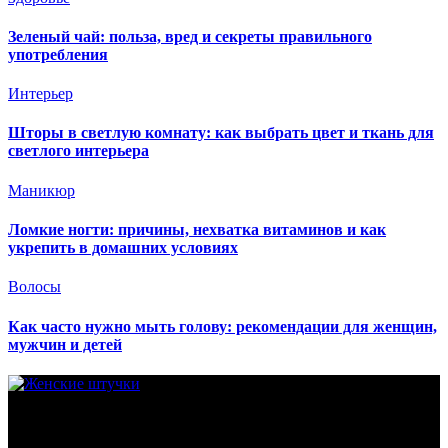
Зеленый чай: польза, вред и секреты правильного
употребления
Интерьер
Шторы в светлую комнату: как выбрать цвет и ткань для
светлого интерьера
Маникюр
Ломкие ногти: причины, нехватка витаминов и как
укрепить в домашних условиях
Волосы
Как часто нужно мыть голову: рекомендации для женщин,
мужчин и детей
При использовании материалов сайта активная гиперссылка
на ladyfromrussia.com обязательна. © 2000 - 2026