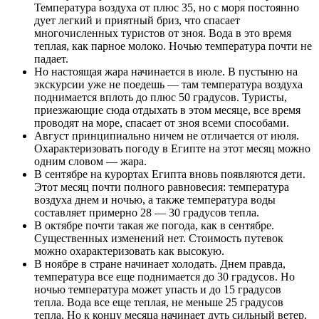
Температура воздуха от плюс 35, но с моря постоянно
дует легкий и приятный бриз, что спасает
многочисленных туристов от зноя. Вода в это время
теплая, как парное молоко. Ночью температура почти не
падает.
Но настоящая жара начинается в июле. В пустыню на
экскурсии уже не поедешь — там температура воздуха
поднимается вплоть до плюс 50 градусов. Туристы,
приезжающие сюда отдыхать в этом месяце, все время
проводят на море, спасает от зноя всеми способами.
Август принципиально ничем не отличается от июля.
Охарактеризовать погоду в Египте на этот месяц можно
одним словом — жара.
В сентябре на курортах Египта вновь появляются дети.
Этот месяц почти полного равновесия: температура
воздуха днем и ночью, а также температура воды
составляет примерно 28 — 30 градусов тепла.
В октябре почти такая же погода, как в сентябре.
Существенных изменений нет. Стоимость путевок
можно охарактеризовать как высокую.
В ноябре в стране начинает холодать. Днем правда,
температура все еще поднимается до 30 градусов. Но
ночью температура может упасть и до 15 градусов
тепла. Вода все еще теплая, не меньше 25 градусов
тепла. Но к концу месяца начинает дуть сильный ветер.