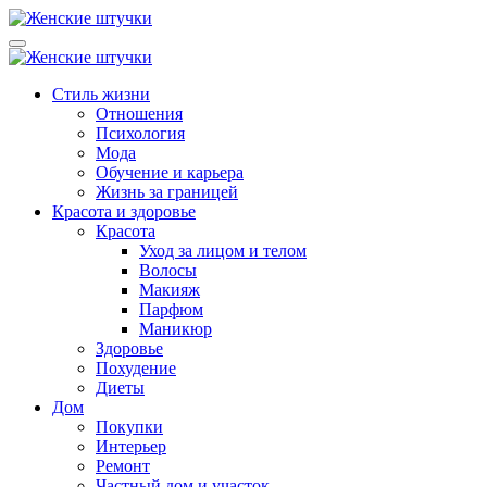
Перейти
к
Lady from Russia
Женский журнал: Как быть счастливой и красивой -
содержанию
Ледифромраша
Lady from Russia
Женский журнал: Как быть счастливой и красивой -
Стиль жизни
Ледифромраша
Отношения
Психология
Мода
Обучение и карьера
Жизнь за границей
Красота и здоровье
Красота
Уход за лицом и телом
Волосы
Макияж
Парфюм
Маникюр
Здоровье
Похудение
Диеты
Дом
Покупки
Интерьер
Ремонт
Частный дом и участок