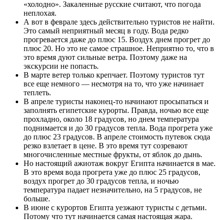
«холодно». Закаленные русские считают, что погода
неплохая.
А вот в феврале здесь действительно туристов не найти.
Это самый неприятный месяц в году. Вода редко
прогревается даже до плюс 15. Воздух днем прогрет до
плюс 20. Но это не самое страшное. Неприятно то, что в
это время дуют сильные ветра. Поэтому даже на
экскурсии не попасть.
В марте ветер только крепчает. Поэтому туристов тут
все еще немного — несмотря на то, что уже начинает
теплеть.
В апреле туристы наконец-то начинают просыпаться и
заполнять египетские курорты. Правда, ночью все еще
прохладно, около 18 градусов, но днем температура
поднимается и до 30 градусов тепла. Вода прогрета уже
до плюс 23 градусов. В апреле стоимость путевок сюда
резко взлетает в цене. В это время тут созревают
многочисленные местные фрукты, от яблок до дынь.
Но настоящий ажиотаж вокруг Египта начинается в мае.
В это время вода прогрета уже до плюс 25 градусов,
воздух прогрет до 30 градусов тепла, и ночью
температура падает незначительно, на 5 градусов, не
больше.
В июне с курортов Египта уезжают туристы с детьми.
Потому что тут начинается самая настоящая жара.