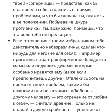
твоей «соперницы» — представь, как бы
она повела себя, столкнись с твоими
проблемами, и что бы сделала ты, окажись
в ее положении. Побывав «в шкуре
противника», ты, возможно, поймешь, что
эта роль тебя не прельщает.
Если отношения с твоим избранником тебе
действительно небезразличны, сделай что-
нибудь для него (не для себя!). Например,
приготовь на завтрак фирменное блюдо его
мамы или подушись духами, которые
особенно нравятся ему (даже если
предпочитаешь другие). Отвлекись хоть на
время от своих проблем, какими бы
важными они не казались. «Любовь к
другому человеку — это отречение от любви
к себе», — считали древние. Только не
впадай в другую крайность — упоение от