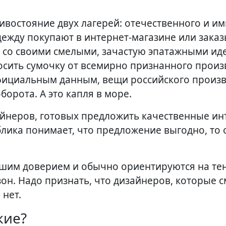
ивостояние двух лагерей: отечественного и им
одежду покупают в интернет-магазине или зака
е со своими смелыми, зачастую эпатажными ид
осить сумочку от всемирно признанного произ
официальным данным, вещи российского произ
орота. А это капля в море.
айнеров, готовых предложить качественные и
лика понимает, что предложение выгодно, то 
льшим доверием и обычно ориентируются на т
зон. Надо признать, что дизайнеров, которые 
 нет.
кие?