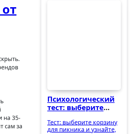
 от
рендов
Психологический
ть
тест: выберите
й
ведро и узнайте,
 на 35-
Тест: выберите корзину
как вы
т сам за
для пикника и узнайте,
справляетесь с