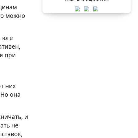
нщинам
то можно
а юге
ативен,
я при
от них
 Но она
ничать, и
ать не
ыставок,