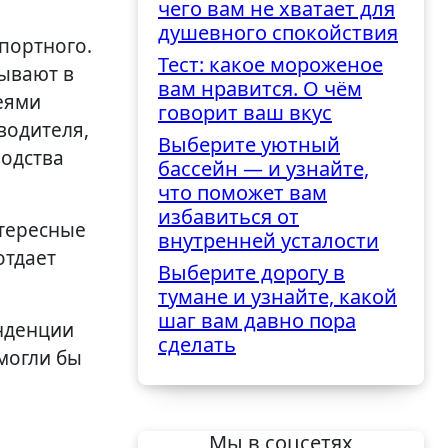
чего вам не хватает для
трудностями
душевного спокойствия
портного.
Тест: какое мороженое
зывают в
вам нравится. О чём
еями
говорит ваш вкус
водителя,
Выберите уютный
водства
бассейн — и узнайте,
что поможет вам
избавиться от
нтересные
внутренней усталости
отдает
Выберите дорогу в
тумане и узнайте, какой
шаг вам давно пора
енденции
сделать
смогли бы
Мы в соцсетях