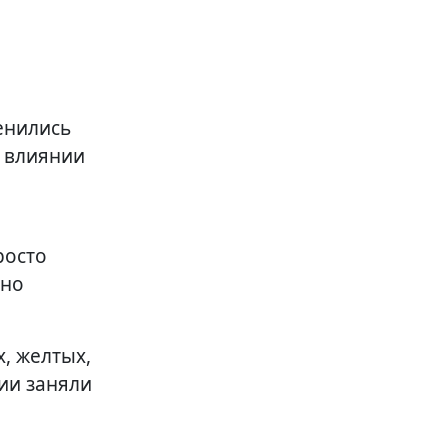
енились
о влиянии
росто
чно
, желтых,
ии заняли