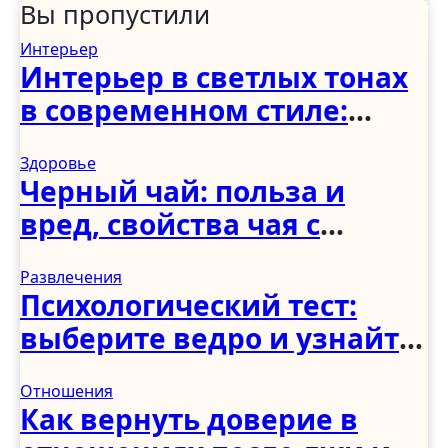
Вы пропустили
Интерьер
Интерьер в светлых тонах
в современном стиле:
спальня, гостиная, кухня,
Здоровье
прихожая и коридор
Черный чай: польза и
вред, свойства чая с
молоком и чабрецом
Развлечения
Психологический тест:
выберите ведро и узнайте,
как вы справляетесь с
Отношения
трудностями
Как вернуть доверие в