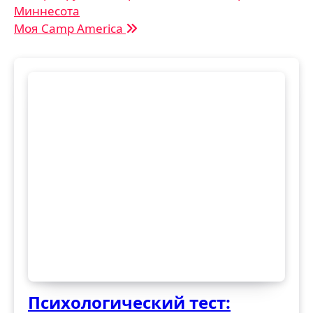
Миннесота
по
Моя Camp America
записям
Психологический тест: