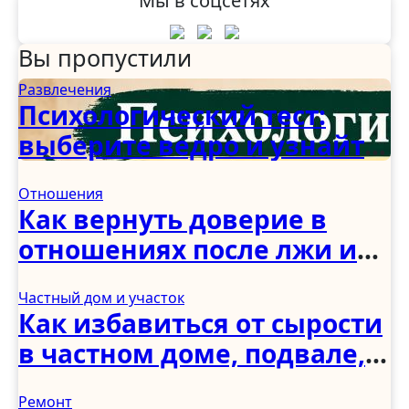
Мы в соцсетях
Вы пропустили
Развлечения
Психологический тест:
выберите ведро и узнайте,
как вы справляетесь с
Отношения
трудностями
Как вернуть доверие в
отношениях после лжи и
измены: советы
Частный дом и участок
психологов
Как избавиться от сырости
в частном доме, подвале,
погребе и ванной: полное
Ремонт