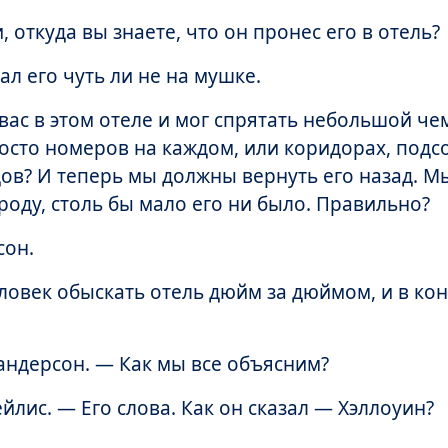
 откуда вы знаете, что он пронес его в отель?
л его чуть ли не на мушке.
вас в этом отеле и мог спрятать небольшой че
носто номеров на каждом, или коридорах, подс
цов? И теперь мы должны вернуть его назад. М
оду, столь бы мало его ни было. Правильно?
сон.
ловек обыскать отель дюйм за дюймом, и в ко
андерсон. — Как мы все объясним?
лис. — Его слова. Как он сказал — Хэллоуин?