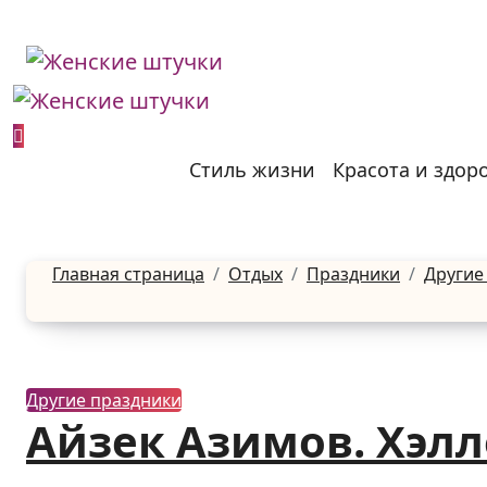
Перейти
к
содержанию
Стиль жизни
Красота и здор
Главная страница
Отдых
Праздники
Другие
Другие праздники
Айзек Азимов. Хэл