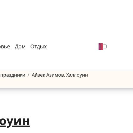
овье
Дом
Отдых
 праздники
Айзек Азимов. Хэллоуин
лоуин