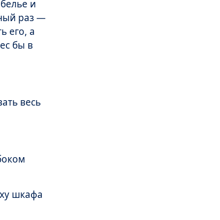
 белье и
нный раз —
ь его, а
ес бы в
вать весь
убоком
рху шкафа