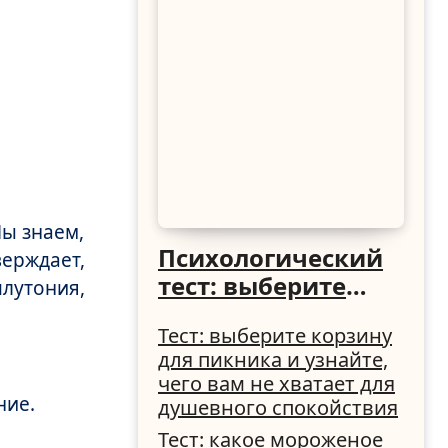
Мы знаем,
Психологический
верждает,
тест: выберите
плутония,
ведро и узнайте,
Тест: выберите корзину
как вы
для пикника и узнайте,
справляетесь с
чего вам не хватает для
трудностями
ние.
душевного спокойствия
Тест: какое мороженое