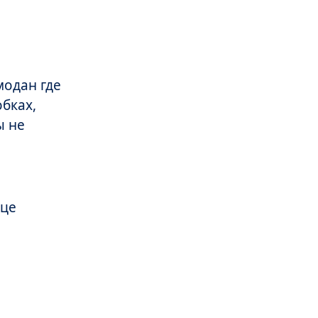
модан где
обках,
ы не
нце