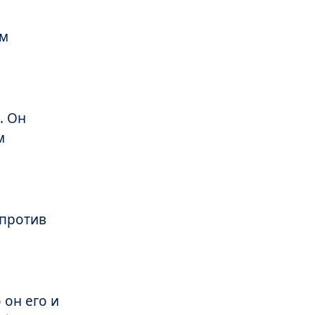
им
. Он
м
 против
 он его и