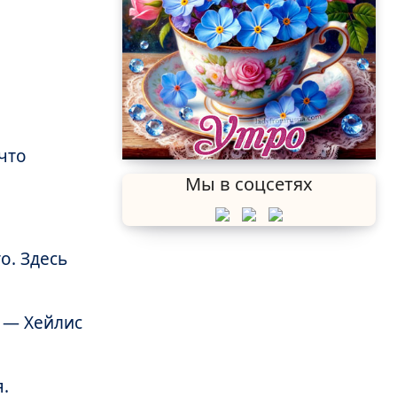
что
Мы в соцсетях
о. Здесь
? — Хейлис
.