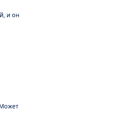
й, и он
 Может