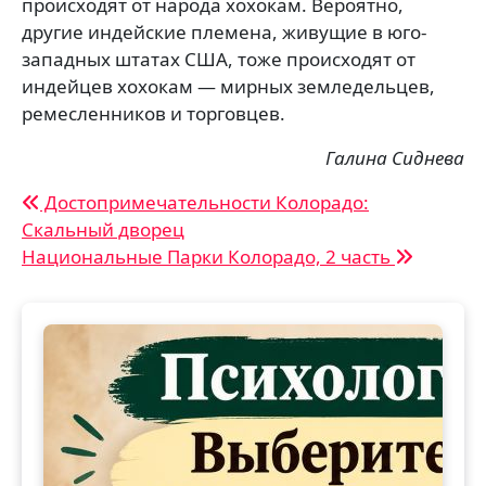
происходят от народа хохокам. Вероятно,
другие индейские племена, живущие в юго-
западных штатах США, тоже происходят от
индейцев хохокам — мирных земледельцев,
ремесленников и торговцев.
Галина Сиднева
Навигация
Достопримечательности Колорадо:
Скальный дворец
по
Национальные Парки Колорадо, 2 часть
записям