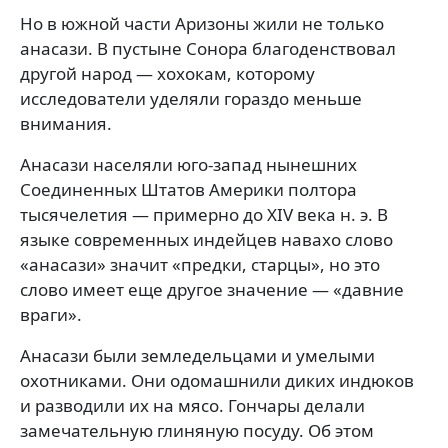
Но в южной части Аризоны жили не только
анасази. В пустыне Сонора благоденствовал
другой народ — хохокам, которому
исследователи уделяли гораздо меньше
внимания.
Анасази населяли юго-запад нынешних
Соединенных Штатов Америки полтора
тысячелетия — примерно до XIV века н. э. В
языке современных индейцев навахо слово
«анасази» значит «предки, старцы», но это
слово имеет еще другое значение — «давние
враги».
Анасази были земледельцами и умелыми
охотниками. Они одомашнили диких индюков
и разводили их на мясо. Гончары делали
замечательную глиняную посуду. Об этом