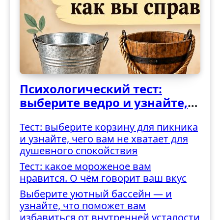
Психологический тест:
выберите ведро и узнайте,
как вы справляетесь с
Тест: выберите корзину для пикника
трудностями
и узнайте, чего вам не хватает для
душевного спокойствия
Тест: какое мороженое вам
нравится. О чём говорит ваш вкус
Выберите уютный бассейн — и
узнайте, что поможет вам
избавиться от внутренней усталости