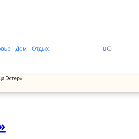
овье
Дом
Отдых
ца Эстер»
»