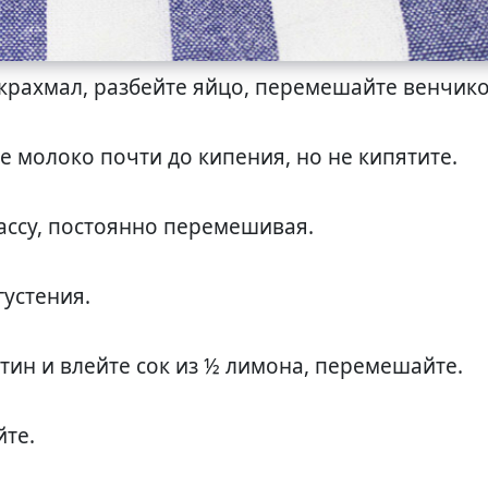
 крахмал, разбейте яйцо, перемешайте венчик
е молоко почти до кипения, но не кипятите.
ассу, постоянно перемешивая.
густения.
тин и влейте сок из ½ лимона, перемешайте.
йте.