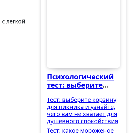
Психологический
тест: выберите
ведро и узнайте,
Тест: выберите корзину
как вы
для пикника и узнайте,
справляетесь с
чего вам не хватает для
трудностями
душевного спокойствия
Тест: какое мороженое