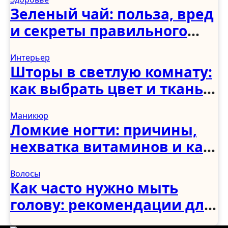
Зеленый чай: польза, вред
и секреты правильного
употребления
Интерьер
Шторы в светлую комнату:
как выбрать цвет и ткань
для светлого интерьера
Маникюр
Ломкие ногти: причины,
нехватка витаминов и как
укрепить в домашних
Волосы
условиях
Как часто нужно мыть
голову: рекомендации для
женщин, мужчин и детей