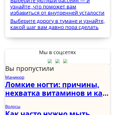
Выберите уютный бассейн — и
узнайте, что поможет вам
избавиться от внутренней усталости
Выберите дорогу в тумане и узнайте,
какой шаг вам давно пора сделать
Мы в соцсетях
Вы пропустили
Маникюр
Ломкие ногти: причины,
нехватка витаминов и как
укрепить в домашних
Волосы
условиях
Как часто нужно мыть