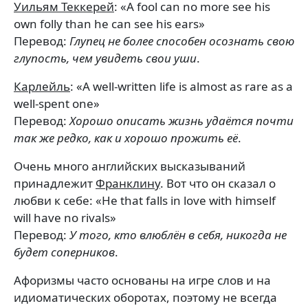
Уильям Теккерей
: «A fool can no more see his
own folly than he can see his ears»
Перевод:
Глупец не более способен осознать свою
глупость, чем увидеть свои уши
.
Карлейль
: «A well-written life is almost as rare as a
well-spent one»
Перевод:
Хорошо описать жизнь удаётся почти
так же редко, как и хорошо прожить её
.
Очень много английских высказываний
принадлежит
Франклину
. Вот что он сказал о
любви к себе: «He that falls in love with himself
will have no rivals»
Перевод:
У того, кто влюблён в себя, никогда не
будет соперников
.
Афоризмы часто основаны на игре слов и на
идиоматических оборотах, поэтому не всегда